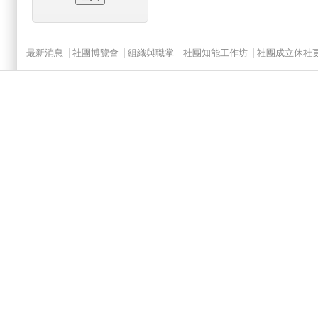
Main menu 2
最新消息
社團博覽會
組織與職掌
社團知能工作坊
社團成立休社