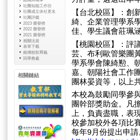
社團知能工作坊
【台北校區】：創
社團成立休社更名
社團評鑑
綺、企業管理學系
2023 榮譽榜
佳、學生議會莊珮
2022 榮譽榜
2021 榮譽榜
相關法規
【桃園校區】：評
表單下載
芸、布利歐管樂團
銘傳校歌釋義
回學務處
學系學會陳綺懃、
嘉、朝陽社會工作
相關鏈結
團林晏資等，以上共
本校為鼓勵同學參
團幹部獎助金。凡擔
上，負責盡職，表
校參加校外各項比
每年9月份提出申請