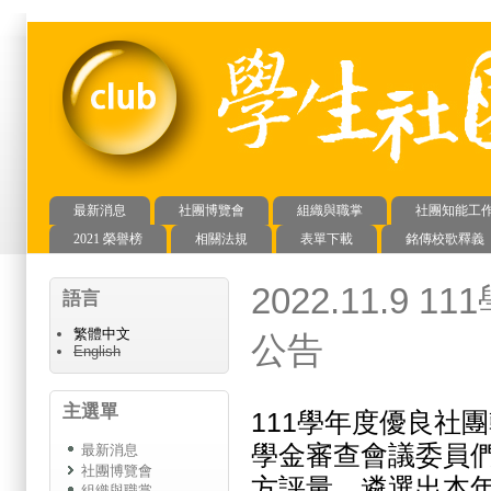
最新消息
社團博覽會
組織與職掌
社團知能工
主選單
2021 榮譽榜
相關法規
表單下載
銘傳校歌釋義
2022.11.
語言
繁體中文
公告
English
主選單
111學年度優良社
學金審查會議委員
最新消息
社團博覽會
方評量，遴選出本年
組織與職掌