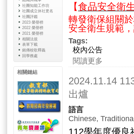
【
食品安全衛
社團知能工作坊
社團成立休社更名
轉發衛保組關於
社團評鑑
2023 榮譽榜
安全衛生規範，
2022 榮譽榜
2021 榮譽榜
Tags:
相關法規
表單下載
校內公告
銘傳校歌釋義
回學務處
關於食品安全衛生
閱讀更多
相關鏈結
2024.11.
出爐
語言
Chinese, Traditiona
112學年度優