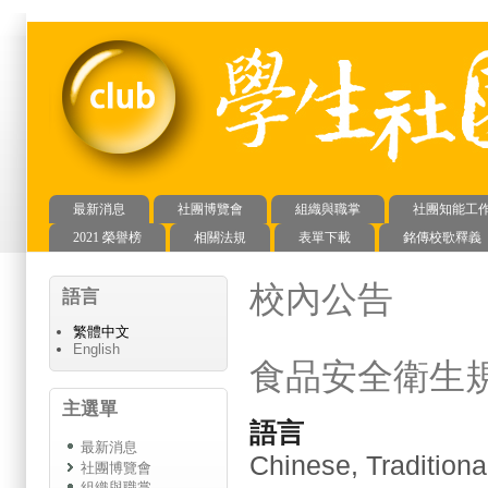
最新消息
社團博覽會
組織與職掌
社團知能工
主選單
2021 榮譽榜
相關法規
表單下載
銘傳校歌釋義
校內公告
語言
繁體中文
English
食品安全衛生
主選單
語言
最新消息
Chinese, Traditiona
社團博覽會
組織與職掌