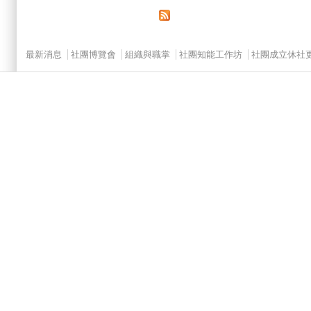
Main menu 2
最新消息
社團博覽會
組織與職掌
社團知能工作坊
社團成立休社