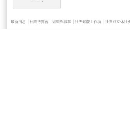
Main menu 2
最新消息
社團博覽會
組織與職掌
社團知能工作坊
社團成立休社