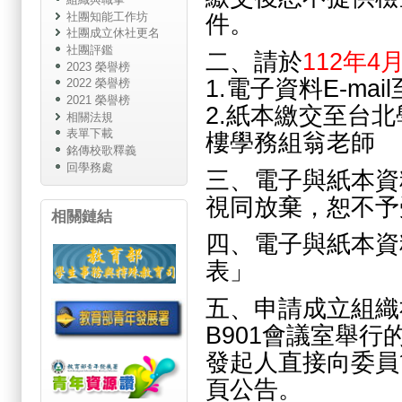
社團知能工作坊
件。
社團成立休社更名
社團評鑑
二、請於
112年4
2023 榮譽榜
1.電子資料E-mai
2022 榮譽榜
2021 榮譽榜
2.紙本繳交至台
相關法規
表單下載
樓學務組翁老師
銘傳校歌釋義
回學務處
三、電子與紙本資
視同放棄，恕不予
相關鏈結
四、電子與紙本資
表」
五、申請成立組織社
B901會議室舉
發起人直接向委員
頁公告。