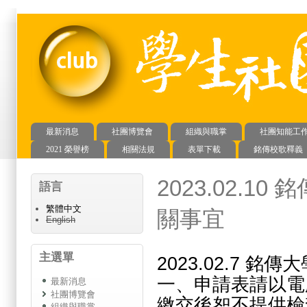
最新消息
社團博覽會
組織與職掌
社團知能工
主選單
2021 榮譽榜
相關法規
表單下載
銘傳校歌釋義
2023.02.
語言
繁體中文
關事宜
English
主選單
2023.02.7 
一、申請表請以電
最新消息
社團博覽會
繳交後恕不提供檢
組織與職掌