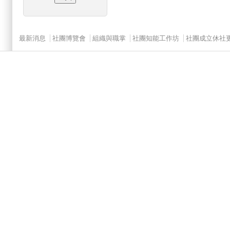
Main menu 2
最新消息
社團博覽會
組織與職掌
社團知能工作坊
社團成立休社