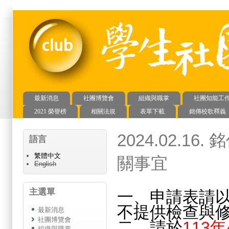
最新消息
社團博覽會
組織與職掌
社團知能工
主選單
2021 榮譽榜
相關法規
表單下載
銘傳校歌釋義
2024.02.
語言
繁體中文
關事宜
English
主選單
一、申請表請
不提供檢查與
最新消息
社團博覽會
二、請於
113
組織與職掌