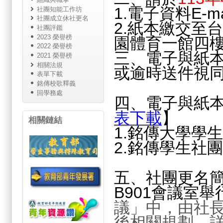
1.電子資料E-m
社團知能工作坊
社團成立休社更名
2.紙本繳交至
社團評鑑
2023 榮譽榜
園體育一館四
2022 榮譽榜
三、電子與紙
2021 榮譽榜
相關法規
或逾時送件視
表單下載
銘傳校歌釋義
回學務處
四、電子與紙
表下載
】
相關鏈結
1.銘傳大學學
2.銘傳學生社
五、社團更名
B901會議室舉
議」中，由社
後相關規劃，