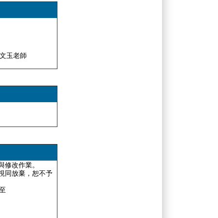
賈文玉老師
與修改作業。
視同放棄，恕不予
l至