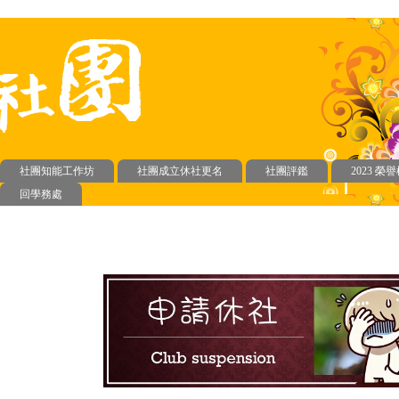
社團知能工作坊
社團成立休社更名
社團評鑑
2023 榮
回學務處