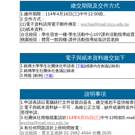
繳交期限及交件方式
1.繳件期限：114年4月16日(三)中午12:00前。
2.交件方式：
(1)電子資料請用電子郵件傳至：
wychia@mail.mcu.edu.tw
(2)紙本資料：
台北校區：學生宿舍一樓-學生活動中心107課外活動指導組
桃園校區：體育一館四樓-課外活動指導組翁詩芸老師
電子與紙本資料繳交如下
1.銘傳大學學生社團休社申請表
[
下載
](檔案內含會議記錄表)
2.銘傳學生社團休社會議記錄表
3.簡報 (範例)
[
下載
]
說明事項
1.申請表請以電腦繕打文件並親自簽名，繳交後恕不提供檢查
2.電子與紙本資料缺一不可，為維公正立場，缺件或逾時送件
受理申請。
3.社團休社簡報檔案請於
114年5月21日(三)
中午12時前E-mai
wychia@mail.mcu.edu.tw
4.有任何問題請於上班時間致電：
台北校區：賈文玉老師 02-2882-4564 分機 2635