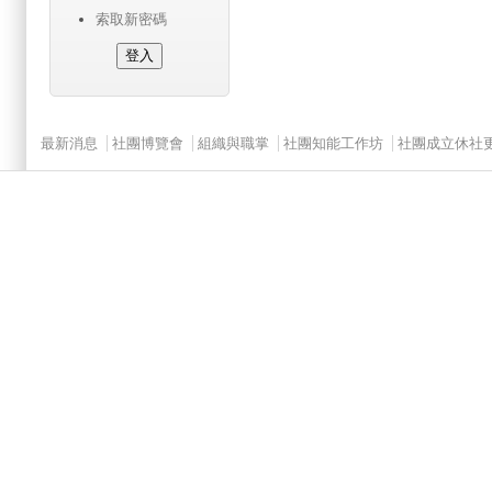
索取新密碼
Main menu 2
最新消息
社團博覽會
組織與職掌
社團知能工作坊
社團成立休社