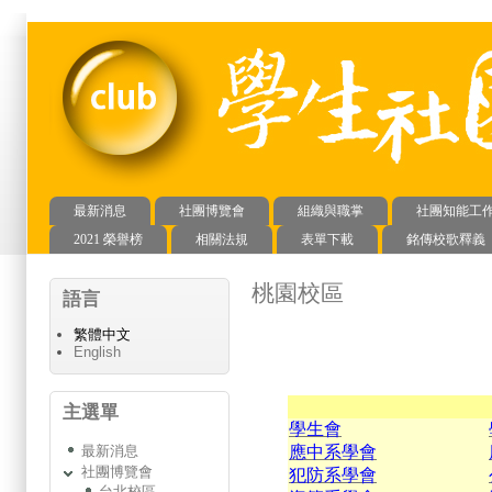
最新消息
社團博覽會
組織與職掌
社團知能工
主選單
2021 榮譽榜
相關法規
表單下載
銘傳校歌釋義
桃園校區
語言
繁體中文
English
主選單
學生會
最新消息
應中系學會
社團博覽會
犯防系學會
台北校區