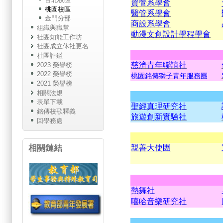
資管系學會
桃園校區
醫管系學會
金門分部
商設系學會
組織與職掌
動漫文創設計學程學會
社團知能工作坊
社團成立休社更名
社團評鑑
慈濟青年聯誼社
2023 榮譽榜
2022 榮譽榜
桃園銘傳獅子青年服務團
2021 榮譽榜
相關法規
表單下載
聖經真理研究社
銘傳校歌釋義
旅遊創新實驗社
回學務處
相關鏈結
親善大使團
熱舞社
嘻哈音樂研究社