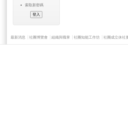
索取新密碼
Main menu 2
最新消息
社團博覽會
組織與職掌
社團知能工作坊
社團成立休社