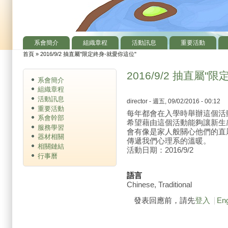
系會簡介
組織章程
活動訊息
重要活動
主選單
首頁
»
2016/9/2 抽直屬"限定終身-就愛你這位"
您在這裡
2016/9/2 抽直屬"
系會簡介
組織章程
活動訊息
director
- 週五, 09/02/2016 - 00:12
重要活動
每年都會在入學時舉辦這個活
系會幹部
希望藉由這個活動能夠讓新生
服務學習
會有像是家人般關心他們的直
器材相關
傳遞我們心理系的溫暖。
相關鏈結
活動日期：2016/9/2
行事曆
語言
Chinese, Traditional
發表回應前，請先
登入
Eng