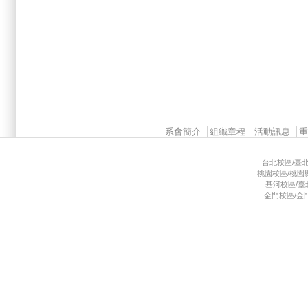
Main menu 2
系會簡介
組織章程
活動訊息
台北校區/臺北市
桃園校區/桃園縣龜
基河校區/臺北市
金門校區/金門縣