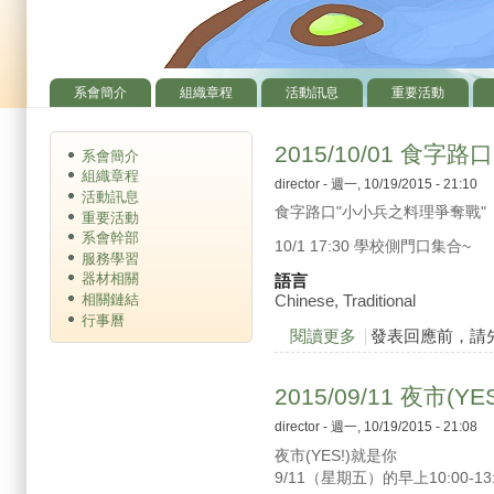
系會簡介
組織章程
活動訊息
重要活動
主選單
2015/10/01 食
系會簡介
組織章程
director
- 週一, 10/19/2015 - 21:10
活動訊息
食字路口"小小兵之料理爭奪戰"
重要活動
系會幹部
10/1 17:30 學校側門口集合~
服務學習
器材相關
語言
相關鏈結
Chinese, Traditional
行事曆
閱讀更多
關於2015/10/01
發表回應前，請
2015/09/11 夜市(Y
director
- 週一, 10/19/2015 - 21:08
夜市(YES!)就是你
9/11（星期五）的早上10:00