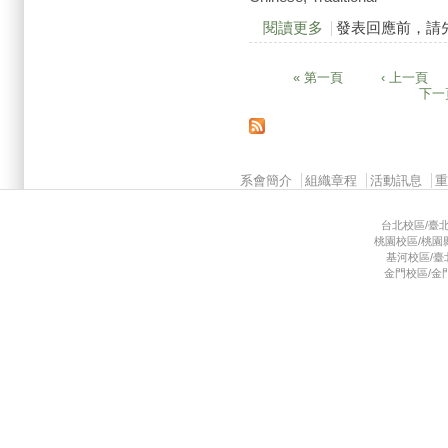
閱讀更多
關於2014/09/11 Ca
發表回應前，請
« 第一頁
‹ 上一頁
頁面
下一頁
Main menu 2
系會簡介
組織章程
活動訊息
台北校區/臺北市
桃園校區/桃園縣龜
基河校區/臺北市
金門校區/金門縣