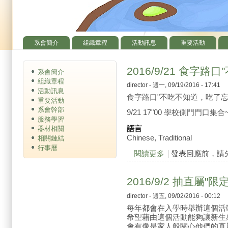
系會簡介
組織章程
活動訊息
重要活動
主選單
2016/9/21 食字
系會簡介
組織章程
director
- 週一, 09/19/2016 - 17:41
活動訊息
食字路口"不吃不知道，吃了忘
重要活動
系會幹部
9/21 17"00 學校側門門口集合
服務學習
語言
器材相關
Chinese, Traditional
相關鏈結
行事曆
閱讀更多
關於2016/9/21 
發表回應前，請
2016/9/2 抽直屬"
director
- 週五, 09/02/2016 - 00:12
每年都會在入學時舉辦這個活
希望藉由這個活動能夠讓新生
會有像是家人般關心他們的直