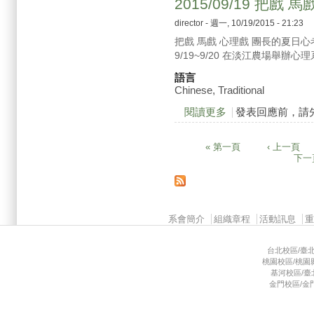
2015/09/19 把
director
- 週一, 10/19/2015 - 21:23
把戲 馬戲 心理戲 團長的夏日心
9/19~9/20 在淡江農場舉
語言
Chinese, Traditional
閱讀更多
關於2015/09/19
發表回應前，請
« 第一頁
‹ 上一頁
頁面
下一頁
Main menu 2
系會簡介
組織章程
活動訊息
台北校區/臺北市
桃園校區/桃園縣龜
基河校區/臺北市
金門校區/金門縣