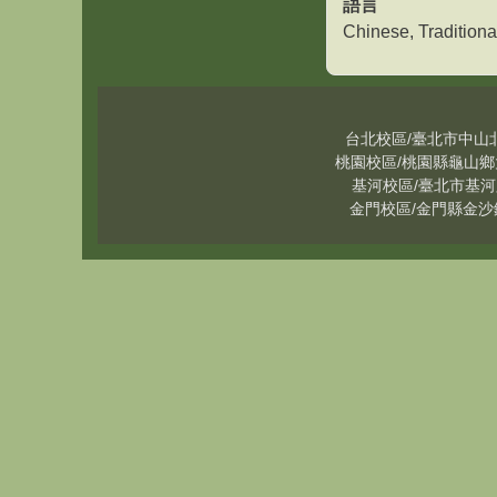
語言
Chinese, Traditiona
台北校區/臺北市中山北路五
桃園校區/桃園縣龜山鄉大同
基河校區/臺北市基河路 13
金門校區/金門縣金沙鎮德明