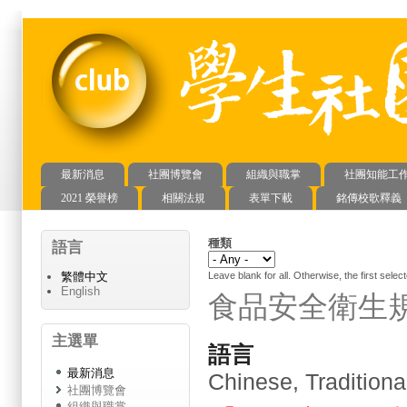
最新消息
社團博覽會
組織與職掌
社團知能工
主選單
2021 榮譽榜
相關法規
表單下載
銘傳校歌釋義
種類
語言
Leave blank for all. Otherwise, the first select
繁體中文
English
食品安全衛生
主選單
語言
最新消息
Chinese, Traditiona
社團博覽會
組織與職掌