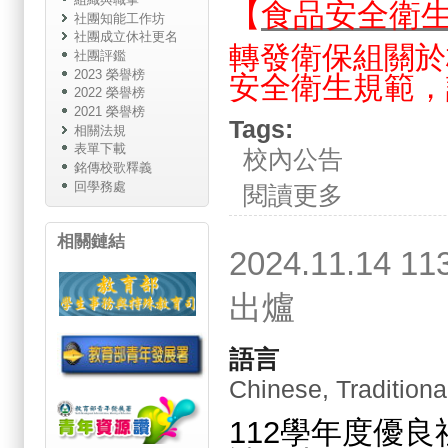
【
食品安全衛
社團知能工作坊
社團成立休社更名
轉發衛保組關於
社團評鑑
2023 榮譽榜
安全衛生規範，
2022 榮譽榜
2021 榮譽榜
Tags:
相關法規
表單下載
校內公告
銘傳校歌釋義
回學務處
關於食品安全衛生
閱讀更多
相關鏈結
2024.11.
出爐
語言
Chinese, Traditiona
112學年度優